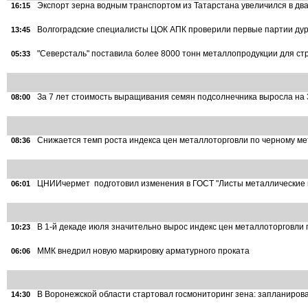
Экспорт зерна водным транспортом из Татарстана увеличился в дв
16:15
Волгоградские специалисты ЦОК АПК проверили первые партии дур
13:45
"Северсталь" поставила более 8000 тонн металлопродукции для ст
05:33
За 7 лет стоимость выращивания семян подсолнечника выросла на
08:00
Снижается темп роста индекса цен металлоторговли по черному м
08:36
ЦНИИчермет подготовил изменения в ГОСТ "Листы металлические
06:01
В 1-й декаде июля значительно вырос индекс цен металлоторговли
10:23
ММК внедрил новую маркировку арматурного проката
06:06
В Воронежской области стартовал госмониторинг зена: запланиров
14:30