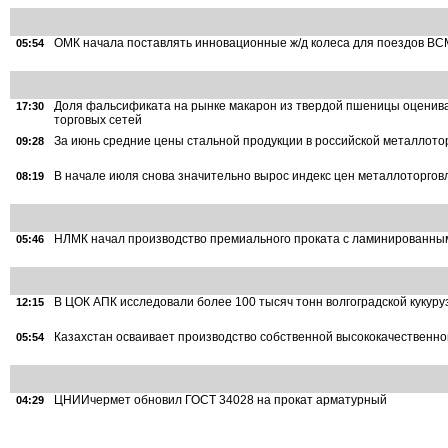
ОМК начала поставлять инновационные ж/д колеса для поездов ВС
05:54
Доля фальсификата на рынке макарон из твердой пшеницы оценива
17:30
торговых сетей
За июнь средние цены стальной продукции в российской металлото
09:28
В начале июля снова значительно вырос индекс цен металлоторгов
08:19
НЛМК начал производство премиального проката с ламинированн
05:46
В ЦОК АПК исследовали более 100 тысяч тонн волгоградской кукуру
12:15
Казахстан осваивает производство собственной высококачественн
05:54
ЦНИИчермет обновил ГОСТ 34028 на прокат арматурный
04:29